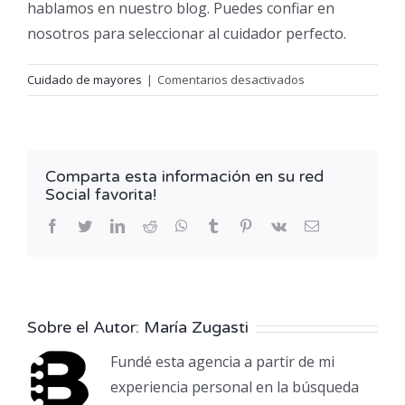
hablamos en nuestro blog. Puedes confiar en
nosotros para seleccionar al cuidador perfecto.
en
Cuidado de mayores
|
Comentarios desactivados
¿Qué
ayudas
puedo
pedir
Comparta esta información en su red
para
Social favorita!
personas
mayores
facebook
twitter
linkedin
reddit
whatsapp
tumblr
pinterest
vk
Correo
electrónico
o
dependientes?
Sobre el Autor:
María Zugasti
Fundé esta agencia a partir de mi
experiencia personal en la búsqueda