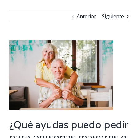
Anterior
Siguiente
Ver
imagen
más
grande
¿Qué ayudas puedo pedir
para personas mayores o