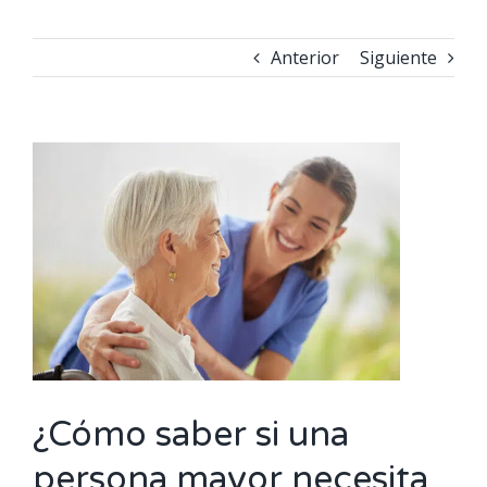
Anterior
Siguiente
Ver
imagen
más
grande
¿Cómo saber si una
persona mayor necesita