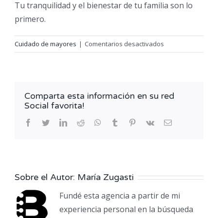
Tu tranquilidad y el bienestar de tu familia son lo
primero.
en
Cuidado de mayores
|
Comentarios desactivados
¿Cómo
saber
si
una
Comparta esta información en su red
persona
Social favorita!
mayor
necesita
facebook
twitter
linkedin
reddit
whatsapp
tumblr
pinterest
vk
Correo
electrónico
apoyo
profesional
en
su
Sobre el Autor:
María Zugasti
día
a
Fundé esta agencia a partir de mi
día?
experiencia personal en la búsqueda