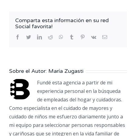
hacer
cuando
una
Comparta esta información en su red
persona
Social favorita!
mayor
rechaza
facebook
twitter
linkedin
reddit
whatsapp
tumblr
pinterest
vk
Correo
electrónico
la
ayuda
en
casa
Sobre el Autor:
María Zugasti
Fundé esta agencia a partir de mi
experiencia personal en la búsqueda
de empleadas del hogar y cuidadoras.
Como especialista en el cuidado de mayores y
cuidado de niños me esfuerzo diariamente junto a
mi equipo para seleccionar personas responsables
y cariñosas que se integren en la vida familiar de