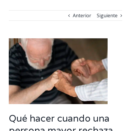
Anterior
Siguiente
Ver
imagen
más
grande
Qué hacer cuando una
persona mayor rechaza