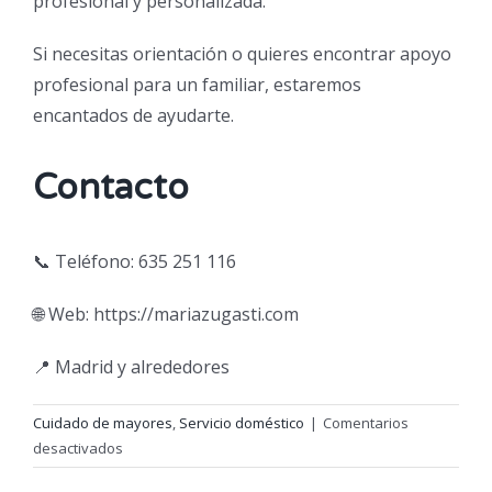
profesional y personalizada.
Si necesitas orientación o quieres encontrar apoyo
profesional para un familiar, estaremos
encantados de ayudarte.
Contacto
📞 Teléfono: 635 251 116
🌐 Web: https://mariazugasti.com
📍 Madrid y alrededores
Cuidado de mayores
,
Servicio doméstico
|
Comentarios
en
desactivados
Qué