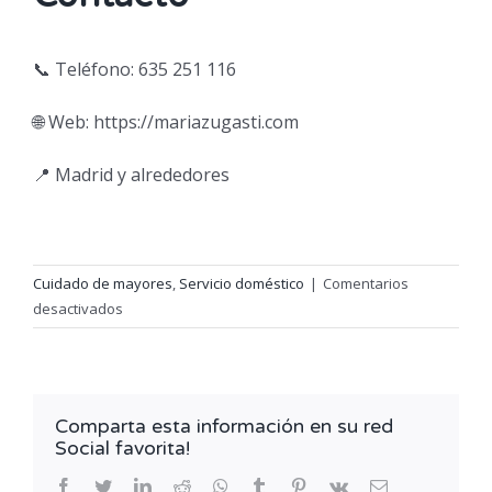
📞 Teléfono: 635 251 116
🌐 Web: https://mariazugasti.com
📍 Madrid y alrededores
Cuidado de mayores
,
Servicio doméstico
|
Comentarios
en
desactivados
Cómo
detectar
la
soledad
Comparta esta información en su red
en
Social favorita!
personas
mayores
facebook
twitter
linkedin
reddit
whatsapp
tumblr
pinterest
vk
Correo