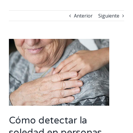
Anterior
Siguiente
Ver
imagen
más
grande
Cómo detectar la
soledad en personas