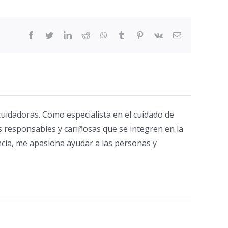
facebook
twitter
linkedin
reddit
whatsapp
tumblr
pinterest
vk
Correo
electrónico
uidadoras. Como especialista en el cuidado de
 responsables y cariñosas que se integren en la
ncia, me apasiona ayudar a las personas y