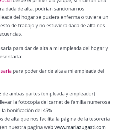
Social
desde el primer día ya que, si hicieran una
era dada de alta, podrían sancionarnos
leada del hogar se pusiera enferma o tuviera un
esto de trabajo y no estuviera dada de alta nos
ecuencias.
aria para dar de alta a mi empleada del hogar y
esentarla:
saria
para poder dar de alta a mi empleada del
IE de ambas partes (empleada y empleador)
llevar la fotocopia del carnet de familia numerosa
 la bonificación del 45%
 de alta que nos facilita la página de la tesorería
l (en nuestra pagina web
www.mariazugasti.com