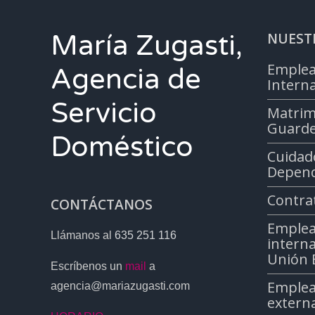
María Zugasti,
NUESTR
Emplea
Agencia de
Intern
Servicio
Matrim
Guarde
Doméstico
Cuidad
Depend
Contra
CONTÁCTANOS
Emplea
Llámanos al
635 251 116
interna
Unión 
Escríbenos un
mail
a
Emplea
agencia@mariazugasti.com
extern