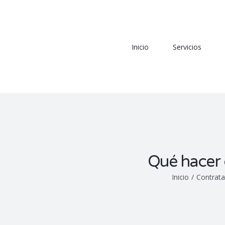
Skip
Buscar:
to
content
Inicio
Servicios
Qué hacer 
Inicio
/
Contrata