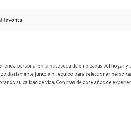
hacer
cuando
contrato
 favorita!
a
una
empleada
del
hogar
eriencia personal en la búsqueda de empleadas del hogar y c
zo diariamente junto a mi equipo para seleccionar personas
ejorando su calidad de vida. Con más de doce años de experie