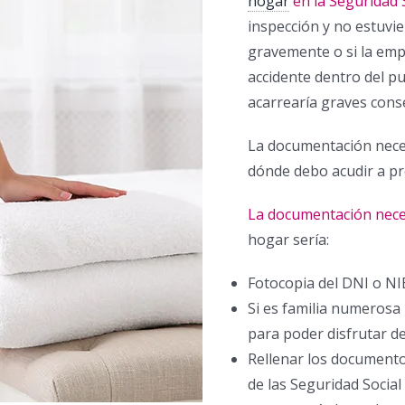
hogar
en la Seguridad 
inspección y no estuvi
gravemente o si la emp
accidente dentro del pu
acarrearía graves cons
La documentación neces
dónde debo acudir a pr
La documentación nece
hogar sería:
Fotocopia del DNI o N
Si es familia numerosa 
para poder disfrutar de
Rellenar los documentos
de las Seguridad Socia