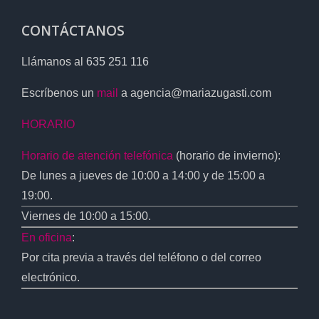
de
CONTÁCTANOS
hogar
profesio
Llámanos al
635 251 116
Escríbenos un
mail
a agencia@mariazugasti.com
HORARIO
Horario de atención telefónica
(horario de invierno):
De lunes a jueves de 10:00 a 14:00 y de 15:00 a
19:00.
Viernes de 10:00 a 15:00.
En oficina
:
Por cita previa a través del teléfono o del correo
electrónico.