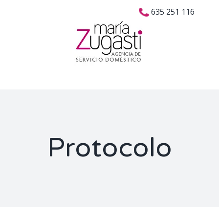
Skip
Buscar:
635 251 116
to
content
Protocolo