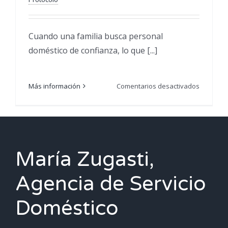
Cuando una familia busca personal
doméstico de confianza, lo que [...]
en
Más información
Comentarios desactivados
Protocol
en
el
hogar:
habilida
María Zugasti,
que
marcan
Agencia de Servicio
la
diferenci
Doméstico
en
una
emplead